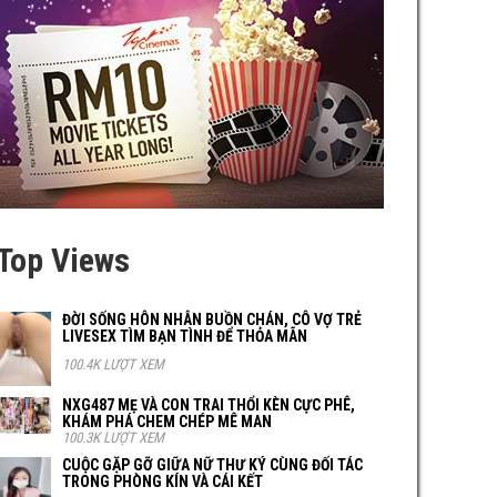
Top Views
ĐỜI SỐNG HÔN NHÂN BUỒN CHÁN, CÔ VỢ TRẺ
LIVESEX TÌM BẠN TÌNH ĐỂ THỎA MÃN
100.4K LƯỢT XEM
NXG487 MẸ VÀ CON TRAI THỔI KÈN CỰC PHÊ,
KHÁM PHÁ CHEM CHÉP MÊ MAN
100.3K LƯỢT XEM
CUỘC GẶP GỠ GIỮA NỮ THƯ KÝ CÙNG ĐỐI TÁC
TRONG PHÒNG KÍN VÀ CÁI KẾT