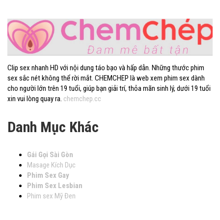
Clip sex nhanh HD với nội dung táo bạo và hấp dẫn. Những thước phim
sex sắc nét không thể rời mắt. CHEMCHEP là web xem phim sex dành
cho người lớn trên 19 tuổi, giúp bạn giải trí, thỏa mãn sinh lý, dưới 19 tuổi
xin vui lòng quay ra.
chemchep.cc
Danh Mục Khác
Gái Gọi Sài Gòn
Masage Kích Dục
Phim Sex Gay
Phim Sex Lesbian
Phim sex Mỹ Đen