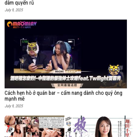
dâm quyến rũ
July 9, 2025
Cách hẹn hò ở quán bar – cẩm nang dành cho quý ông
mạnh mẽ
July 9, 2025