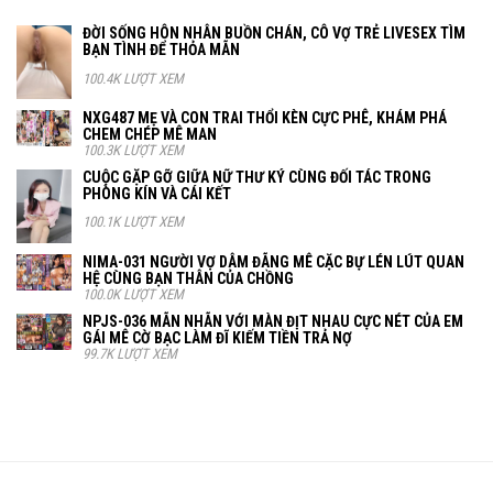
ĐỜI SỐNG HÔN NHÂN BUỒN CHÁN, CÔ VỢ TRẺ LIVESEX TÌM
BẠN TÌNH ĐỂ THỎA MÃN
100.4K LƯỢT XEM
NXG487 MẸ VÀ CON TRAI THỔI KÈN CỰC PHÊ, KHÁM PHÁ
CHEM CHÉP MÊ MAN
100.3K LƯỢT XEM
CUỘC GẶP GỠ GIỮA NỮ THƯ KÝ CÙNG ĐỐI TÁC TRONG
PHÒNG KÍN VÀ CÁI KẾT
100.1K LƯỢT XEM
NIMA-031 NGƯỜI VỢ DÂM ĐÃNG MÊ CẶC BỰ LÉN LÚT QUAN
HỆ CÙNG BẠN THÂN CỦA CHỒNG
100.0K LƯỢT XEM
NPJS-036 MÃN NHÃN VỚI MÀN ĐỊT NHAU CỰC NÉT CỦA EM
GÁI MÊ CỜ BẠC LÀM ĐĨ KIẾM TIỀN TRẢ NỢ
99.7K LƯỢT XEM