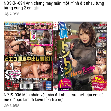
NOSKN-094 Anh chàng may mắn một mình địt nhau tưng
bừng cùng 2 em gái
July 9, 2025
NPJS-036 Mãn nhãn với màn địt nhau cực nét của em gái
mê cờ bạc làm đĩ kiếm tiền trả nợ
July 9, 2025