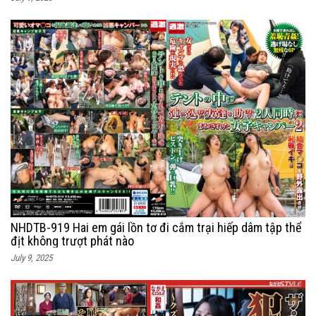
NHDTB-919 Hai em gái lồn tơ đi cắm trại hiếp dâm tập thể
địt không trượt phát nào
July 9, 2025