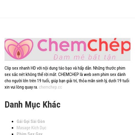
Clip sex nhanh HD với nội dung táo bạo và hấp dẫn. Những thước phim
sex sắc nét không thể rời mắt. CHEMCHEP là web xem phim sex dành
cho người lớn trên 19 tuổi, giúp bạn giải trí, thỏa mãn sinh lý, dưới 19 tuổi
xin vui lòng quay ra.
chemchep.cc
Danh Mục Khác
Gái Gọi Sài Gòn
Masage Kích Dục
Phim Sex Gay