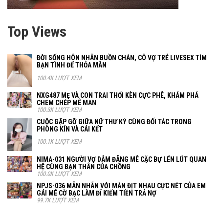
Top Views
ĐỜI SỐNG HÔN NHÂN BUỒN CHÁN, CÔ VỢ TRẺ LIVESEX TÌM
BẠN TÌNH ĐỂ THỎA MÃN
100.4K LƯỢT XEM
NXG487 MẸ VÀ CON TRAI THỔI KÈN CỰC PHÊ, KHÁM PHÁ
CHEM CHÉP MÊ MAN
100.3K LƯỢT XEM
CUỘC GẶP GỠ GIỮA NỮ THƯ KÝ CÙNG ĐỐI TÁC TRONG
PHÒNG KÍN VÀ CÁI KẾT
100.1K LƯỢT XEM
NIMA-031 NGƯỜI VỢ DÂM ĐÃNG MÊ CẶC BỰ LÉN LÚT QUAN
HỆ CÙNG BẠN THÂN CỦA CHỒNG
100.0K LƯỢT XEM
NPJS-036 MÃN NHÃN VỚI MÀN ĐỊT NHAU CỰC NÉT CỦA EM
GÁI MÊ CỜ BẠC LÀM ĐĨ KIẾM TIỀN TRẢ NỢ
99.7K LƯỢT XEM