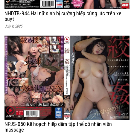
NHDTB-944 Hai nữ sinh bị cưỡng hiếp cùng lúc trên xe
buýt
July 9, 2025
NPJS-050 Kế hoạch hiếp dâm tập thể cô nhân viên
massage