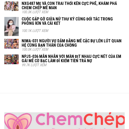
NXG487 MẸ VÀ CON TRAI THỔI KÈN CỰC PHÊ, KHÁM PHÁ
CHEM CHÉP MÊ MAN
100.3K LƯỢT XEM
CUỘC GẶP GỠ GIỮA NỮ THƯ KÝ CÙNG ĐỐI TÁC TRONG
PHÒNG KÍN VÀ CÁI KẾT
100.1K LƯỢT XEM
NIMA-031 NGƯỜI VỢ DÂM ĐÃNG MÊ CẶC BỰ LÉN LÚT QUAN
HỆ CÙNG BẠN THÂN CỦA CHỒNG
100.0K LƯỢT XEM
NPJS-036 MÃN NHÃN VỚI MÀN ĐỊT NHAU CỰC NÉT CỦA EM
GÁI MÊ CỜ BẠC LÀM ĐĨ KIẾM TIỀN TRẢ NỢ
99.7K LƯỢT XEM