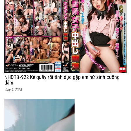
NHDTB-922 Kẻ quấy rối tình dục gặp em nữ sinh cuồng
dâm
July 9, 2025