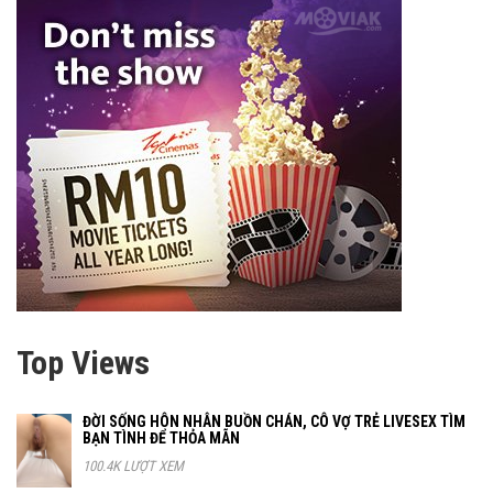
Top Views
ĐỜI SỐNG HÔN NHÂN BUỒN CHÁN, CÔ VỢ TRẺ LIVESEX TÌM
BẠN TÌNH ĐỂ THỎA MÃN
100.4K LƯỢT XEM