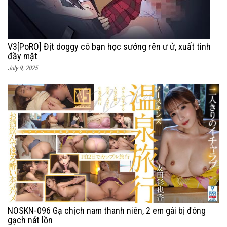
V3[PoRO] Địt doggy cô bạn học sướng rên ư ử, xuất tinh
đầy mặt
July 9, 2025
NOSKN-096 Gạ chịch nam thanh niên, 2 em gái bị đóng
gạch nát lồn