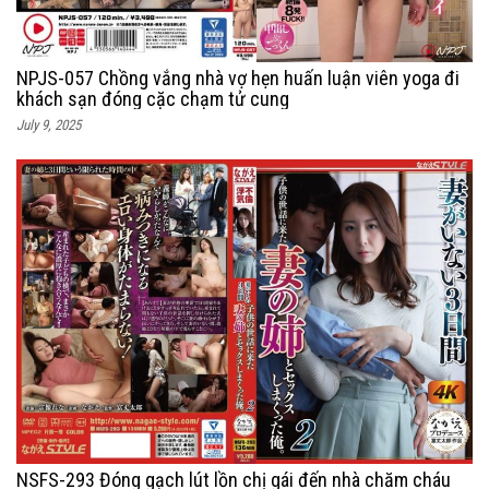
NPJS-057 Chồng vắng nhà vợ hẹn huấn luận viên yoga đi
khách sạn đóng cặc chạm tử cung
July 9, 2025
NSFS-293 Đóng gạch lút lồn chị gái đến nhà chăm cháu