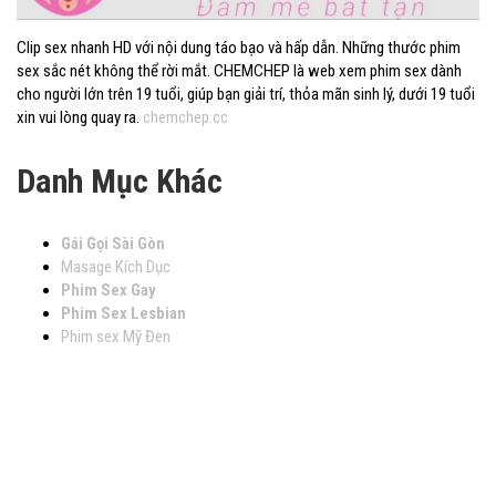
Clip sex nhanh HD với nội dung táo bạo và hấp dẫn. Những thước phim
sex sắc nét không thể rời mắt. CHEMCHEP là web xem phim sex dành
cho người lớn trên 19 tuổi, giúp bạn giải trí, thỏa mãn sinh lý, dưới 19 tuổi
xin vui lòng quay ra.
chemchep.cc
Danh Mục Khác
Gái Gọi Sài Gòn
Masage Kích Dục
Phim Sex Gay
Phim Sex Lesbian
Phim sex Mỹ Đen