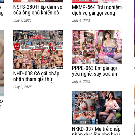
NSFS-280 Hiếp dâm vợ
p
MKMP-564 Trải nghiệm
của ông chủ khiến cô
ng
dịch vụ gái gọi sung
ta có thai
ề
sướng
July 9, 2025
July 9, 2025
PPPE-063 Em gái gọi
NHD-008 Cô gái chấp
yêu nghề, say sưa ăn
nhận tham gia thử
đầu buồi, để khách
July 9, 2025
thách khổ dâm để
xuất tinh đầy lồn
July 9, 2025
nhận 1 triệu yên
ex
h
ô
NKKD-337 Mẹ trẻ chấp
nhận đưa lồn cho hiệu