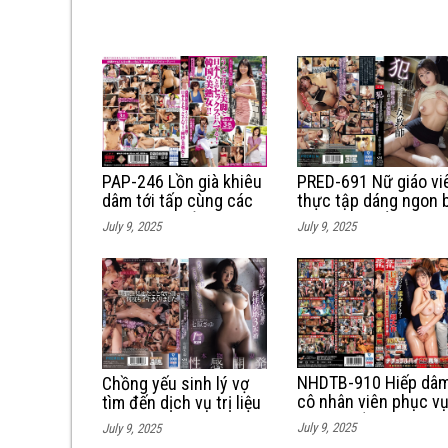
PAP-246 Lồn già khiêu
PRED-691 Nữ giáo vi
dâm tới tấp cùng các
thực tập dáng ngon b
chàng trai trẻ cặc bự
nam sinh hiếp dâm t
July 9, 2025
July 9, 2025
thể
NHDTB-910 Hiếp dâ
Chồng yếu sinh lý vợ
cô nhân viên phục v
tìm đến dịch vụ trị liệu
tại khu cắm trại cực
massgae sung sướng
July 9, 2025
July 9, 2025
sướng