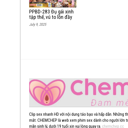
PPBD-283 Đụ gái xinh
tập thể, vú to lồn đầy
nước, cặc bự rên la ứ
July 9, 2025
ự
Clip sex nhanh HD với nội dung táo bạo và hấp dẫn. Những t
mắt. CHEMCHEP là web xem phim sex dành cho người lớn trên 
mãn sinh lý, dưới 19 tuổi xin vui lòng quay ra.
chemchep.cc