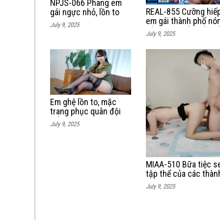
NPJS-066 Phang em
REAL-855 Cưỡng hiế
gái ngực nhỏ, lồn to
em gái thành phố nó
hứng tình từ 9 sáng
July 9, 2025
bỏng trong lần đầu v
đến 17h chiều.
July 9, 2025
quên chơi
Em ghệ lồn to, mặc
trang phục quân đội
để làm tình cùng người
July 9, 2025
yêu
MIAA-510 Bữa tiệc s
tập thể của các thàn
viên gia đình cùng c
July 9, 2025
em ngực bự dâm dục