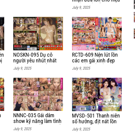
trưởng đủ để con
July 9, 2025
được nhận vào trường
điểm
NOSKN-095 Dụ cô
ên
RCTD-609 Nện lút lồn
người yêu nhút nhát
ị
các em gái xinh đẹp
quan hệ tập thể thác
ập
nhờ bảo bối thần kỳ
July 9, 2025
July 9, 2025
loạn sung sướng
NNNC-035 Gái dâm
m
MVSD-501 Thanh niên
show kỹ năng làm tình
ụ
số hưởng, địt nát lồn
siêu đỉnh để ứng tuyển
một lúc hai cô
July 9, 2025
July 9, 2025
làm diễn viên phim