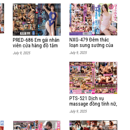
khiêu dâm
NXG-479 Đêm thác
PRED-686 Em gái nhân
loạn sung sướng của
viên cửa hàng đồ tắm
hội bạn thân cặc béo
bị hiếp dâm bú đầu
July 9, 2025
July 9, 2025
và lồn dâm
buồi ngập họng
PTS-521 Dịch vụ
massage đồng tính nữ,
dính là mê chịch là phê
July 9, 2025