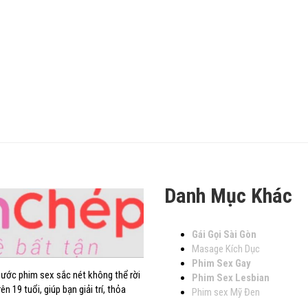
Danh Mục Khác
Gái Gọi Sài Gòn
Masage Kích Dục
Phim Sex Gay
hước phim sex sắc nét không thể rời
Phim Sex Lesbian
19 tuổi, giúp bạn giải trí, thỏa
Phim sex Mỹ Đen