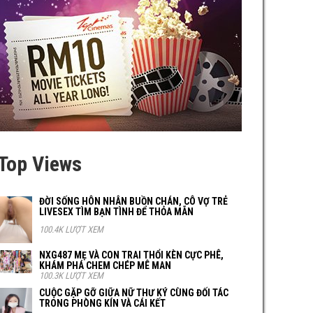
Top Views
ĐỜI SỐNG HÔN NHÂN BUỒN CHÁN, CÔ VỢ TRẺ
LIVESEX TÌM BẠN TÌNH ĐỂ THỎA MÃN
100.4K LƯỢT XEM
NXG487 MẸ VÀ CON TRAI THỔI KÈN CỰC PHÊ,
KHÁM PHÁ CHEM CHÉP MÊ MAN
100.3K LƯỢT XEM
CUỘC GẶP GỠ GIỮA NỮ THƯ KÝ CÙNG ĐỐI TÁC
TRONG PHÒNG KÍN VÀ CÁI KẾT