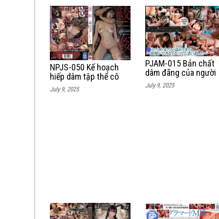
PJAM-015 Bản chất
NPJS-050 Kế hoạch
dâm đãng của người
hiếp dâm tập thể cô
vợ ngoan hiền khi ở
nhân viên massage
July 9, 2025
July 9, 2025
cùng 3 chàng trai