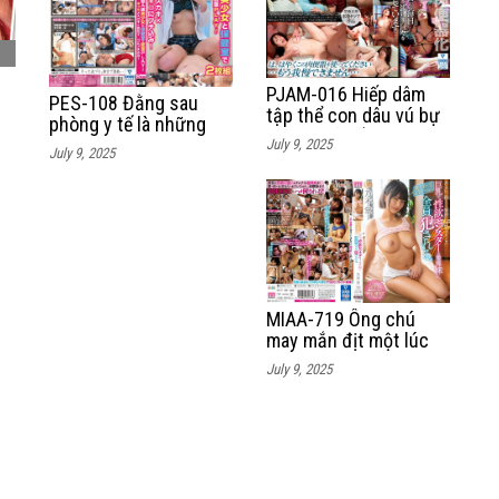
PJAM-016 Hiếp dâm
PES-108 Đằng sau
tập thể con dâu vú bự
phòng y tế là những
ch
sướng vãi cả đái
anh thanh niên cặc
July 9, 2025
July 9, 2025
nứng chịch em nữ sinh
non ngon lạch nước
MIAA-719 Ông chú
may mắn địt một lúc
hai em nữ sinh trên
July 9, 2025
đường đi tìm bố