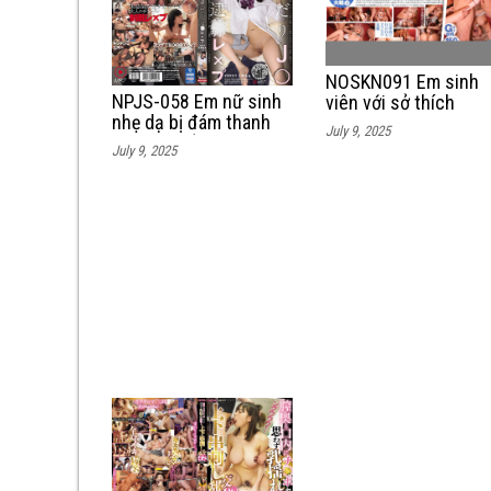
NOSKN091 Em sinh
NPJS-058 Em nữ sinh
viên với sở thích
nhẹ dạ bị đám thanh
cosplay và được chị
July 9, 2025
niên lừa bắt giữ bạo
tập thể
July 9, 2025
dâm tập thể