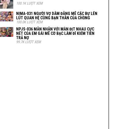
100.1K LƯỢT XEM
NIMA-031 NGƯỜI VỢ DÂM ĐÃNG MÊ CẶC BỰ LÉN
LÚT QUAN HỆ CÙNG BẠN THÂN CỦA CHỒNG
100.0K LƯỢT XEM
NPJS-036 MÃN NHÃN VỚI MÀN ĐỊT NHAU CỰC
NÉT CỦA EM GÁI MÊ CỜ BẠC LÀM ĐĨ KIẾM TIỀN
TRẢ NỢ
99.7K LƯỢT XEM