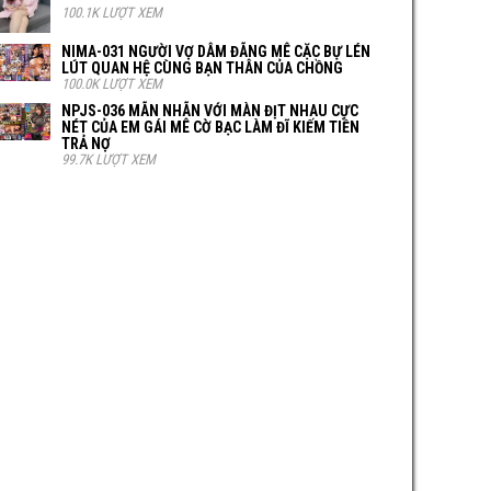
100.1K LƯỢT XEM
NIMA-031 NGƯỜI VỢ DÂM ĐÃNG MÊ CẶC BỰ LÉN
LÚT QUAN HỆ CÙNG BẠN THÂN CỦA CHỒNG
100.0K LƯỢT XEM
NPJS-036 MÃN NHÃN VỚI MÀN ĐỊT NHAU CỰC
NÉT CỦA EM GÁI MÊ CỜ BẠC LÀM ĐĨ KIẾM TIỀN
TRẢ NỢ
99.7K LƯỢT XEM