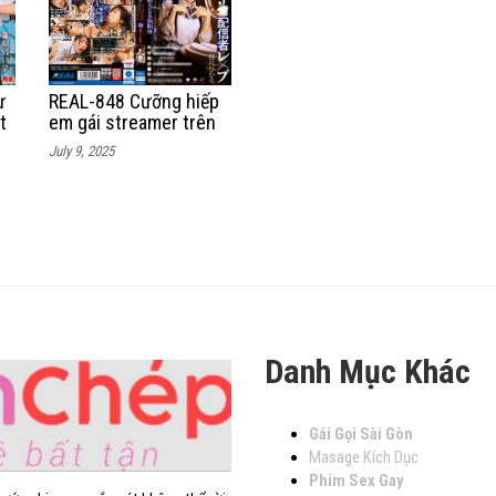
ư
REAL-848 Cưỡng hiếp
t
em gái streamer trên
sóng livetream
July 9, 2025
Danh Mục Khác
Gái Gọi Sài Gòn
Masage Kích Dục
Phim Sex Gay