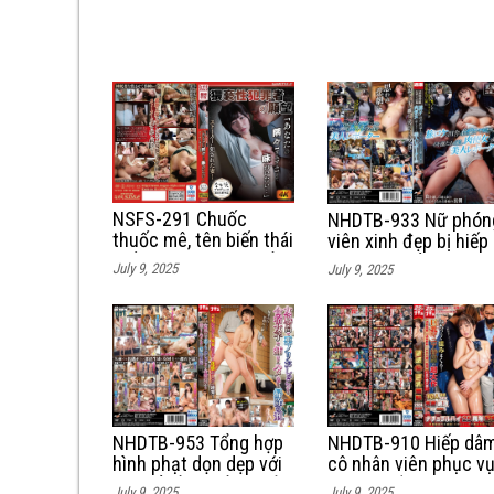
NSFS-291 Chuốc
NHDTB-933 Nữ phón
thuốc mê, tên biến thái
viên xinh đẹp bị hiếp
hiếp dâm phang tét lồn
dâm tập thể trong
July 9, 2025
July 9, 2025
vị khách hàng thân
chuyến đi công tác
thiết
NHDTB-953 Tổng hợp
NHDTB-910 Hiếp dâ
hình phạt dọn dẹp với
cô nhân viên phục v
cơ thể trần truồng của
tại khu cắm trại cực
July 9, 2025
July 9, 2025