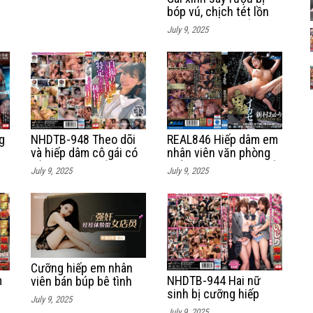
bóp vú, chịch tét lồn
tại con đường vắng
July 9, 2025
g
NHDTB-948 Theo dõi
REAL846 Hiếp dâm em
và hiếp dâm cô gái có
nhân viên văn phòng
sở thích đăng ảnh và
biến cô thành con quỷ
July 9, 2025
July 9, 2025
thông tin cá nhân lên
đam mê tình dục
mạng xã hội
Cưỡng hiếp em nhân
m
NHDTB-944 Hai nữ
viên bán búp bê tình
ụ
sinh bị cưỡng hiếp
dục
July 9, 2025
cùng lúc trên xe buýt
July 9, 2025