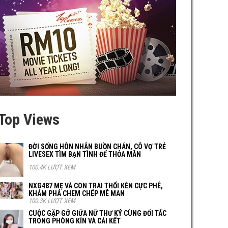
Top Views
ĐỜI SỐNG HÔN NHÂN BUỒN CHÁN, CÔ VỢ TRẺ
LIVESEX TÌM BẠN TÌNH ĐỂ THỎA MÃN
100.4K LƯỢT XEM
NXG487 MẸ VÀ CON TRAI THỔI KÈN CỰC PHÊ,
KHÁM PHÁ CHEM CHÉP MÊ MAN
100.3K LƯỢT XEM
CUỘC GẶP GỠ GIỮA NỮ THƯ KÝ CÙNG ĐỐI TÁC
TRONG PHÒNG KÍN VÀ CÁI KẾT