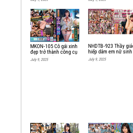
gã biến thái
sướng
NHDTB-923 Thầy giá
MKON-105 Cô gái xinh
hiếp dâm em nữ sinh
đẹp trở thành công cụ
trong thư viện với cái
tình dục của một giáo
July 9, 2025
July 9, 2025
lồn đầy dâm thủy
phái