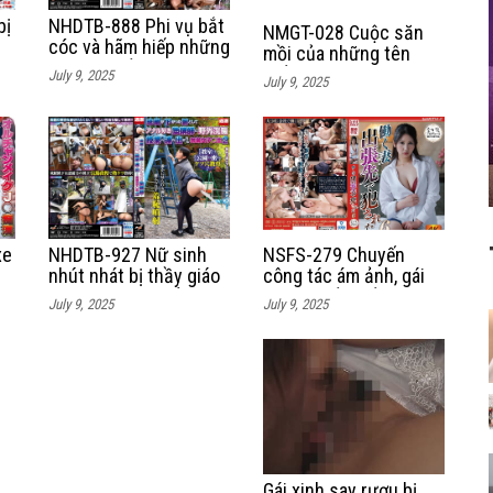
bị
NHDTB-888 Phi vụ bắt
NMGT-028 Cuộc săn
n
cóc và hãm hiếp những
mồi của những tên
nữ sinh cấp 2 tại vùng
biến thái
July 9, 2025
July 9, 2025
nông thôn
NSFS-279 Chuyến
xe
NHDTB-927 Nữ sinh
công tác ám ảnh, gái
nhút nhát bị thầy giáo
xinh bị sếp hiếp dâm
n
phạt chịch vì điểm
July 9, 2025
July 9, 2025
tập thể
kém
Gái xinh say rượu bị