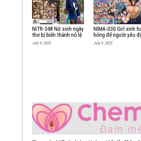
NITR-548 Nữ sinh ngây
NIMA-030 Girl xinh h
thơ bị biến thành nô lệ
hỏng để người yêu đị
tình dục cho thầy giáo
cô chị tiền bối trong
July 9, 2025
July 9, 2025
dâm đãng
câu lạc bộ