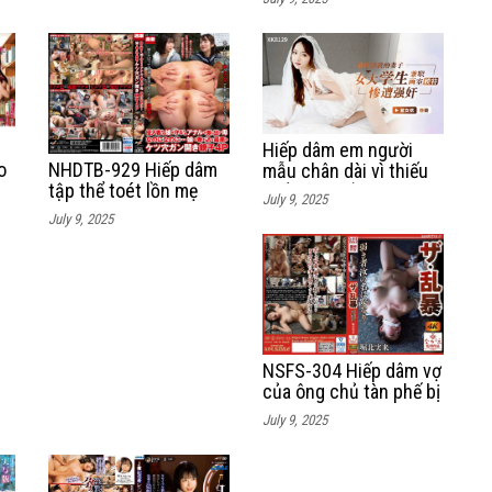
Hiếp dâm em người
o
NHDTB-929 Hiếp dâm
mẫu chân dài vì thiếu
tập thể toét lồn mẹ
thốn tình cảm
July 9, 2025
con em nữ sinh tại
July 9, 2025
chung cư cao cấp
NSFS-304 Hiếp dâm vợ
của ông chủ tàn phế bị
liệt dương
July 9, 2025