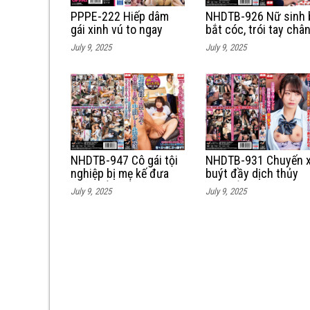
NHDTB-926 Nữ sinh 
PPPE-222 Hiếp dâm
bắt cóc, trói tay châ
gái xinh vú to ngay
và bị cưỡng hiếp
trên tàu điện ngầm
July 9, 2025
July 9, 2025
NHDTB-947 Cô gái tội
NHDTB-931 Chuyến 
nghiệp bị mẹ kế đưa
buýt đầy dịch thủy
người về hiếp dâm
dâm của nữ nhân viê
July 9, 2025
July 9, 2025