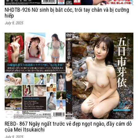
NHDTB-926 Nữ sinh bị bắt cóc, trói tay chân và bị cưỡng
hiếp
July 9, 2025
REBD- 867 Ngây ngất trước vẻ đẹp ngọt ngào, đầy cám dỗ
của Mei Itsukaichi
July 9, 2025