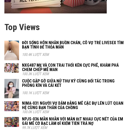
Top Views
ĐỜI SỐNG HÔN NHÂN BUỒN CHÁN, CÔ VỢ TRẺ LIVESEX TÌM
BẠN TÌNH ĐỂ THỎA MÃN
100.4K LƯỢT XEM
NXG487 MẸ VÀ CON TRAI THỔI KÈN CỰC PHÊ, KHÁM PHÁ
CHEM CHÉP MÊ MAN
100.3K LƯỢT XEM
CUỘC GẶP GỠ GIỮA NỮ THƯ KÝ CÙNG ĐỐI TÁC TRONG
PHÒNG KÍN VÀ CÁI KẾT
100.1K LƯỢT XEM
NIMA-031 NGƯỜI VỢ DÂM ĐÃNG MÊ CẶC BỰ LÉN LÚT QUAN
HỆ CÙNG BẠN THÂN CỦA CHỒNG
100.0K LƯỢT XEM
NPJS-036 MÃN NHÃN VỚI MÀN ĐỊT NHAU CỰC NÉT CỦA EM
GÁI MÊ CỜ BẠC LÀM ĐĨ KIẾM TIỀN TRẢ NỢ
99.7K LƯỢT XEM