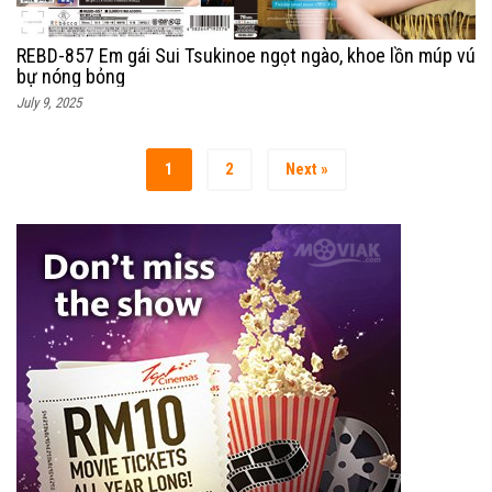
REBD-857 Em gái Sui Tsukinoe ngọt ngào, khoe lồn múp vú
bự nóng bỏng
July 9, 2025
1
2
Next »