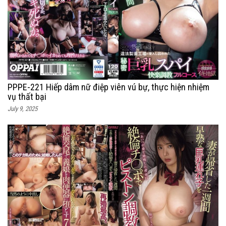
PPPE-221 Hiếp dâm nữ điệp viên vú bự, thực hiện nhiệm
vụ thất bại
July 9, 2025