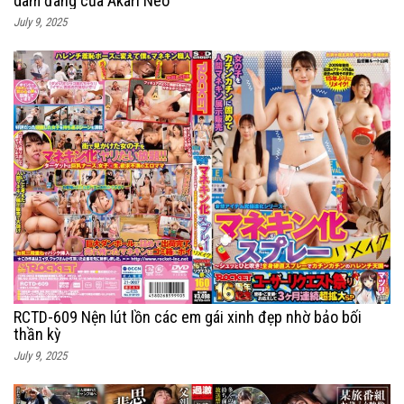
dâm đãng của Akari Neo
July 9, 2025
RCTD-609 Nện lút lồn các em gái xinh đẹp nhờ bảo bối
thần kỳ
July 9, 2025