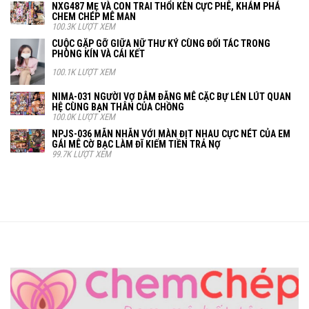
NXG487 MẸ VÀ CON TRAI THỔI KÈN CỰC PHÊ, KHÁM PHÁ
CHEM CHÉP MÊ MAN
100.3K LƯỢT XEM
CUỘC GẶP GỠ GIỮA NỮ THƯ KÝ CÙNG ĐỐI TÁC TRONG
PHÒNG KÍN VÀ CÁI KẾT
100.1K LƯỢT XEM
NIMA-031 NGƯỜI VỢ DÂM ĐÃNG MÊ CẶC BỰ LÉN LÚT QUAN
HỆ CÙNG BẠN THÂN CỦA CHỒNG
100.0K LƯỢT XEM
NPJS-036 MÃN NHÃN VỚI MÀN ĐỊT NHAU CỰC NÉT CỦA EM
GÁI MÊ CỜ BẠC LÀM ĐĨ KIẾM TIỀN TRẢ NỢ
99.7K LƯỢT XEM