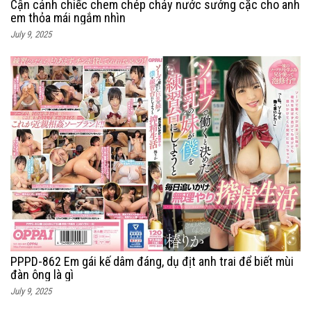
Cận cảnh chiếc chem chép chảy nước sướng cặc cho anh
em thỏa mái ngắm nhìn
July 9, 2025
PPPD-862 Em gái kế dâm đáng, dụ địt anh trai để biết mùi
đàn ông là gì
July 9, 2025