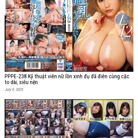
PPPE-238 Kỹ thuật viên nữ lồn xinh đụ đã điên cùng cặc
to dài, siêu nện
July 9, 2025