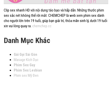
Clip sex nhanh HD với nội dung táo bạo và hấp dẫn. Những thước phim
sex sắc nét không thể rời mắt. CHEMCHEP là web xem phim sex dành
cho người lớn trên 19 tuổi, giúp bạn giải trí, thỏa mãn sinh lý, dưới 19 tuổi
xin vui lòng quay ra.
chemchep.cc
Danh Mục Khác
Gái Gọi Sài Gòn
Masage Kích Dục
Phim Sex Gay
Phim Sex Lesbian
Phim sex Mỹ Đen