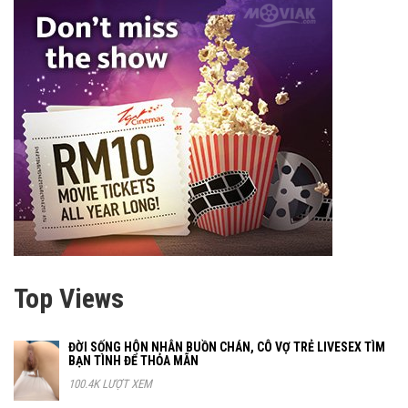
Top Views
ĐỜI SỐNG HÔN NHÂN BUỒN CHÁN, CÔ VỢ TRẺ LIVESEX TÌM
BẠN TÌNH ĐỂ THỎA MÃN
100.4K LƯỢT XEM