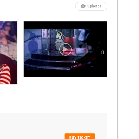
5 photos
BUY TICKET