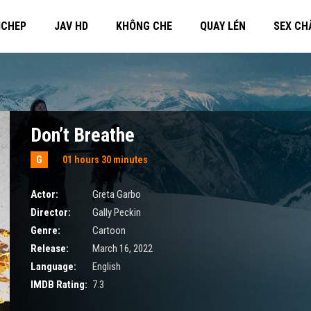
MCHEP
JAV HD
KHÔNG CHE
QUAY LÉN
SEX CH
Don’t Breathe
G
01 hours 30 minutes
Actor:
Greta Garbo
Director:
Gally Peckin
Genre:
Cartoon
Release:
March 16, 2022
Language:
English
IMDB Rating:
7.3