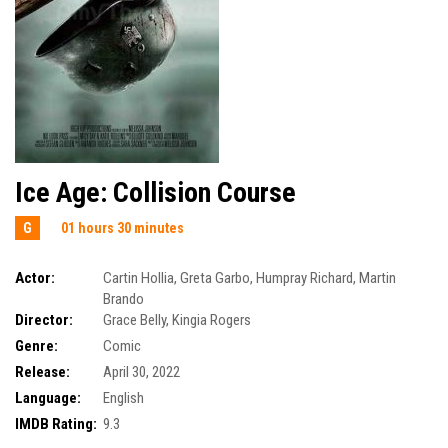
Ice Age: Collision Course
G
01 hours 30 minutes
Actor:
Cartin Hollia
,
Greta Garbo
,
Humpray Richard
,
Martin
Brando
Director:
Grace Belly
,
Kingia Rogers
Genre:
Comic
Release:
April 30, 2022
Language:
English
IMDB Rating:
9.3