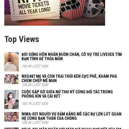
Top Views
ĐỜI SỐNG HÔN NHÂN BUỒN CHÁN, CÔ VỢ TRẺ LIVESEX TÌM
BẠN TÌNH ĐỂ THỎA MÃN
100.4K LƯỢT XEM
NXG487 MẸ VÀ CON TRAI THỔI KÈN CỰC PHÊ, KHÁM PHÁ
CHEM CHÉP MÊ MAN
100.3K LƯỢT XEM
CUỘC GẶP GỠ GIỮA NỮ THƯ KÝ CÙNG ĐỐI TÁC TRONG
PHÒNG KÍN VÀ CÁI KẾT
100.1K LƯỢT XEM
NIMA-031 NGƯỜI VỢ DÂM ĐÃNG MÊ CẶC BỰ LÉN LÚT QUAN
HỆ CÙNG BẠN THÂN CỦA CHỒNG
100.0K LƯỢT XEM