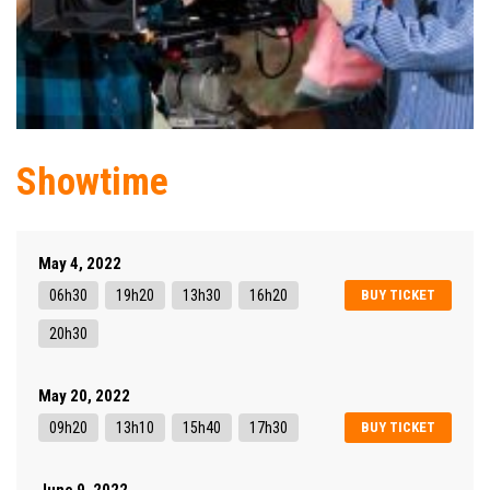
Showtime
May 4, 2022
06h30
19h20
13h30
16h20
BUY TICKET
20h30
May 20, 2022
09h20
13h10
15h40
17h30
BUY TICKET
June 9, 2022