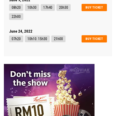
08h20
10h30
17h40
20h30
BUY TICKET
22h00
June 24, 2022
07h20
10h10. 15h30
21h00
BUY TICKET