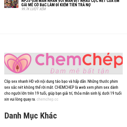
NPJS-036 MÃN NHÃN VỚI MÀN ĐỊT NHAU CỰC NÉT CỦA EM
GÁI MÊ CỜ BẠC LÀM ĐĨ KIẾM TIỀN TRẢ NỢ
99.7K LƯỢT XEM
Clip sex nhanh HD với nội dung táo bạo và hấp dẫn. Những thước phim
sex sắc nét không thể rời mắt. CHEMCHEP là web xem phim sex dành
cho người lớn trên 19 tuổi, giúp bạn giải trí, thỏa mãn sinh lý, dưới 19 tuổi
xin vui lòng quay ra.
chemchep.cc
Danh Mục Khác