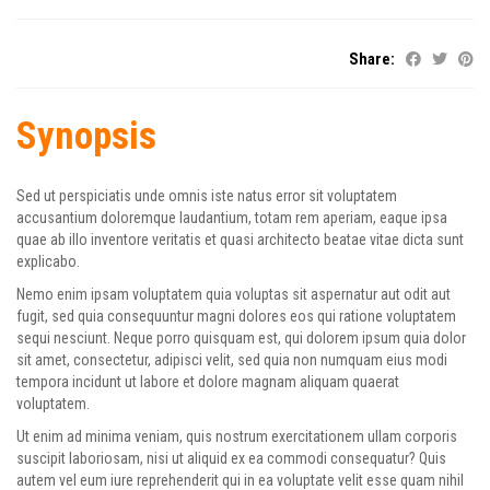
Share:
Synopsis
Sed ut perspiciatis unde omnis iste natus error sit voluptatem
accusantium doloremque laudantium, totam rem aperiam, eaque ipsa
quae ab illo inventore veritatis et quasi architecto beatae vitae dicta sunt
explicabo.
Nemo enim ipsam voluptatem quia voluptas sit aspernatur aut odit aut
fugit, sed quia consequuntur magni dolores eos qui ratione voluptatem
sequi nesciunt. Neque porro quisquam est, qui dolorem ipsum quia dolor
sit amet, consectetur, adipisci velit, sed quia non numquam eius modi
tempora incidunt ut labore et dolore magnam aliquam quaerat
voluptatem.
Ut enim ad minima veniam, quis nostrum exercitationem ullam corporis
suscipit laboriosam, nisi ut aliquid ex ea commodi consequatur? Quis
autem vel eum iure reprehenderit qui in ea voluptate velit esse quam nihil