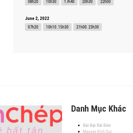
08h20
10h30
17h40
20h30
22h00
June 2, 2022
07h20
10h10. 15h30
21h00. 23h30
Danh Mục Khác
Gái Gọi Sài Gòn
Masage Kích Dục