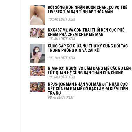
ĐỜI SỐNG HÔN NHÂN BUỒN CHÁN, CÔ VỢ TRẺ
LIVESEX TÌM BẠN TÌNH ĐỂ THỎA MÃN
100.4K LƯỢT XEM
NXG487 MẸ VÀ CON TRAI THỔI KÈN CỰC PHÊ,
KHÁM PHÁ CHEM CHÉP MÊ MAN
100.3K LƯỢT XEM
CUỘC GẶP GỠ GIỮA NỮ THƯ KÝ CÙNG ĐỐI TÁC
TRONG PHÒNG KÍN VÀ CÁI KẾT
100.1K LƯỢT XEM
NIMA-031 NGƯỜI VỢ DÂM ĐÃNG MÊ CẶC BỰ LÉN
LÚT QUAN HỆ CÙNG BẠN THÂN CỦA CHỒNG
100.0K LƯỢT XEM
NPJS-036 MÃN NHÃN VỚI MÀN ĐỊT NHAU CỰC
NÉT CỦA EM GÁI MÊ CỜ BẠC LÀM ĐĨ KIẾM TIỀN
TRẢ NỢ
99.7K LƯỢT XEM