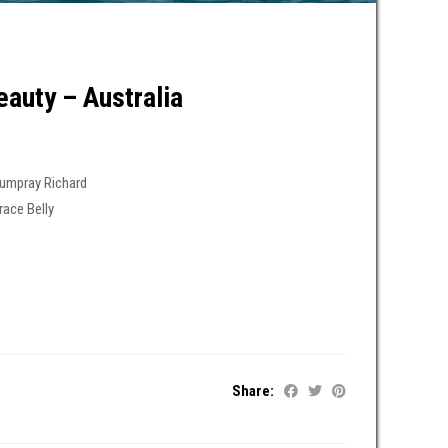
auty – Australia
umpray Richard
race Belly
Share: