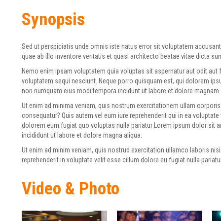
Synopsis
Sed ut perspiciatis unde omnis iste natus error sit voluptatem accus
quae ab illo inventore veritatis et quasi architecto beatae vitae dicta su
Nemo enim ipsam voluptatem quia voluptas sit aspernatur aut odit aut 
voluptatem sequi nesciunt. Neque porro quisquam est, qui dolorem ipsum 
non numquam eius modi tempora incidunt ut labore et dolore magnam 
Ut enim ad minima veniam, quis nostrum exercitationem ullam corporis 
consequatur? Quis autem vel eum iure reprehenderit qui in ea voluptate 
dolorem eum fugiat quo voluptas nulla pariatur Lorem ipsum dolor sit 
incididunt ut labore et dolore magna aliqua.
Ut enim ad minim veniam, quis nostrud exercitation ullamco laboris nisi
reprehenderit in voluptate velit esse cillum dolore eu fugiat nulla pariatur
Video & Photo