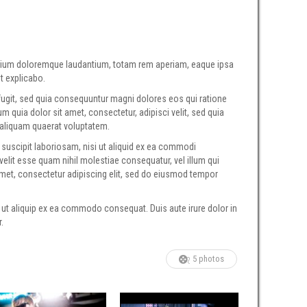
antium doloremque laudantium, totam rem aperiam, eaque ipsa
nt explicabo.
fugit, sed quia consequuntur magni dolores eos qui ratione
quia dolor sit amet, consectetur, adipisci velit, sed quia
aliquam quaerat voluptatem.
suscipit laboriosam, nisi ut aliquid ex ea commodi
velit esse quam nihil molestiae consequatur, vel illum qui
amet, consectetur adipiscing elit, sed do eiusmod tempor
 ut aliquip ex ea commodo consequat. Duis aute irure dolor in
.
5 photos