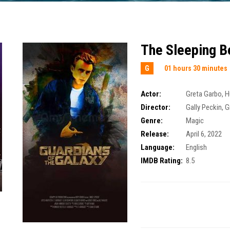
The Sleeping Be
G
01 hours 30 minutes
Actor:
Greta Garbo
,
H
Director:
Gally Peckin
,
G
Genre:
Magic
Release:
April 6, 2022
Language:
English
IMDB Rating:
8.5